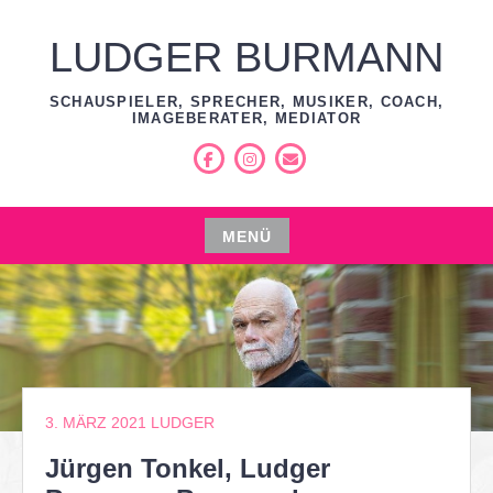
Zum
Inhalt
LUDGER BURMANN
springen
SCHAUSPIELER, SPRECHER, MUSIKER, COACH,
IMAGEBERATER, MEDIATOR
Facebook
Instagram
E-
Mail
MENÜ
Zum
Inhalt
springen
3. MÄRZ 2021
LUDGER
Jürgen Tonkel, Ludger