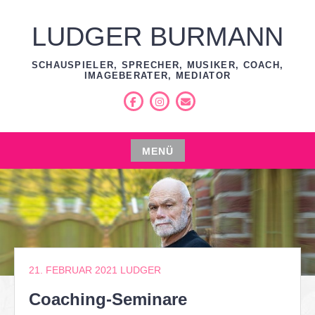
Zum
Inhalt
LUDGER BURMANN
springen
SCHAUSPIELER, SPRECHER, MUSIKER, COACH,
IMAGEBERATER, MEDIATOR
Facebook
Instagram
E-
Mail
MENÜ
Zum
Inhalt
springen
21. FEBRUAR 2021
LUDGER
Coaching-Seminare