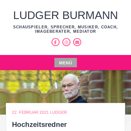
Zum
Inhalt
LUDGER BURMANN
springen
SCHAUSPIELER, SPRECHER, MUSIKER, COACH,
IMAGEBERATER, MEDIATOR
Facebook
Instagram
E-
Mail
MENÜ
Zum
Inhalt
springen
22. FEBRUAR 2021
LUDGER
Hochzeitsredner