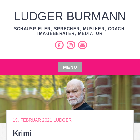
Zum
Inhalt
LUDGER BURMANN
springen
SCHAUSPIELER, SPRECHER, MUSIKER, COACH,
IMAGEBERATER, MEDIATOR
Facebook
Instagram
E-
Mail
MENÜ
Zum
Inhalt
springen
19. FEBRUAR 2021
LUDGER
Krimi