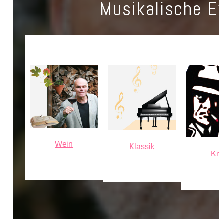
Musikalische 
Wein
Klassik
Kr