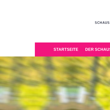
Zum
Inhalt
springen
SCHAUS
Zum
STARTSEITE
DER SCHAU
Inhalt
springen