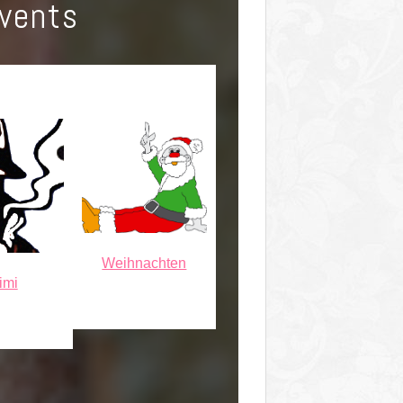
Events
Weihnachten
imi