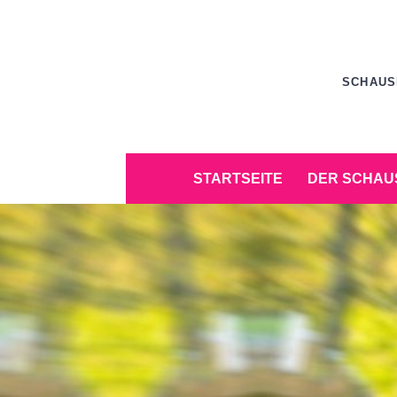
Zum
Inhalt
springen
SCHAUS
Zum
STARTSEITE
DER SCHAU
Inhalt
springen