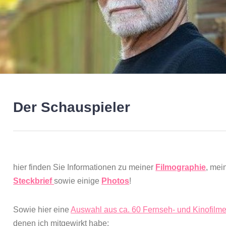
Der Schauspieler
hier finden Sie Informationen zu meiner
Filmographie
, mei
Steckbrief
sowie einige
Photos
!
Sowie hier eine
Auswahl aus ca. 60 Fernseh- und Kinofilm
denen ich mitgewirkt habe: