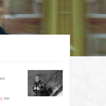
nen
en
, bei