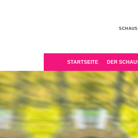
Zum
Inhalt
springen
SCHAUS
Zum
STARTSEITE
DER SCHAU
Inhalt
springen