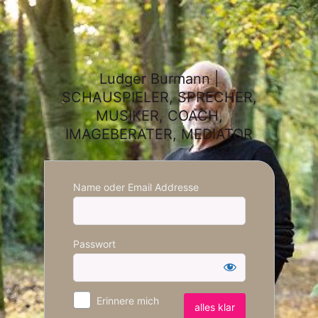
Ludger Burmann |
SCHAUSPIELER, SPRECHER,
MUSIKER, COACH,
IMAGEBERATER, MEDIATOR
Name oder Email Addresse
Passwort
Erinnere mich